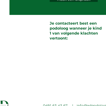
Je contacteert best een
podoloog wanneer je kind
1 van volgende klachten
vertoont:
0491 63 43 67
|
info@adpodolog